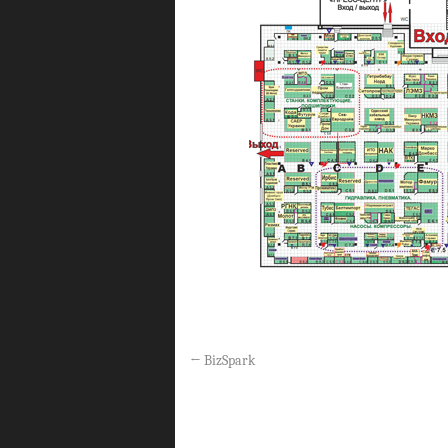
←
BizSpark