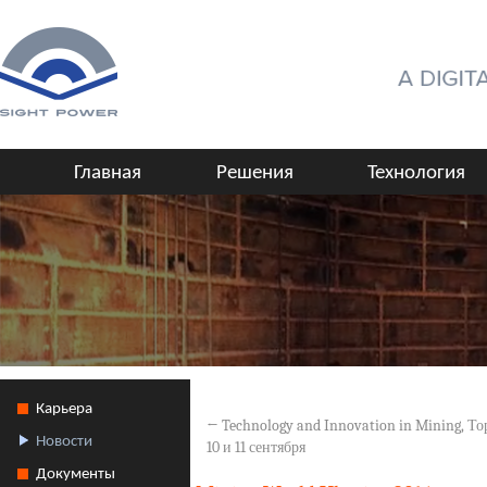
Главная
Решения
Технология
Карьера
←
Technology and Innovation in Mining, Тор
Новости
10 и 11 сентября
Документы