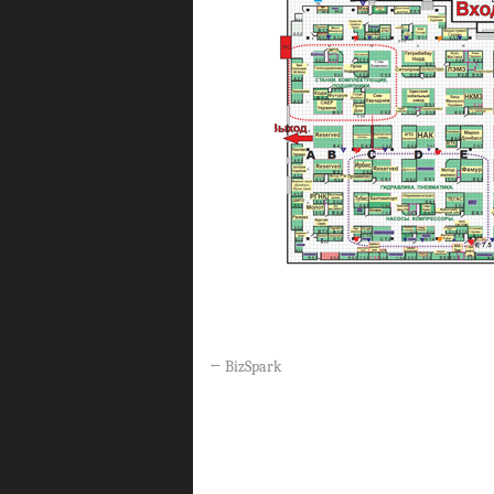
←
BizSpark