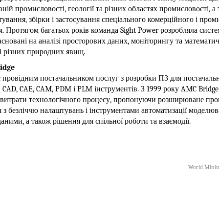
ній промисловості, геології та різних областях промисловості, а 
тування, збірки і застосування спеціального комерційного і про
. Протягом багатьох років команда Sight Power розробляла сист
засновані на аналізі просторових даних, моніторингу та математи
 різних природних явищ.
idge
 провідним постачальником послуг з розробки ПЗ для постачальн
 CAD, CAE, CAM, PDM і PLM інструментів. З 1999 року AMC Bridg
витрати технологічного процесу, пропонуючи розширюване про
я з безліччю налаштувань і інструментами автоматизації моделюв
аними, а також рішення для спільної роботи та взаємодії.
World Minin