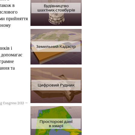
також в
мислового
еми прийняття
чному
иків і
e допомагає
грамне
ання та
g Congress 2013
→