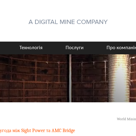
Технологія
Послуги
Про компані
World Minin
угода між Sight Power та AMC Bridge