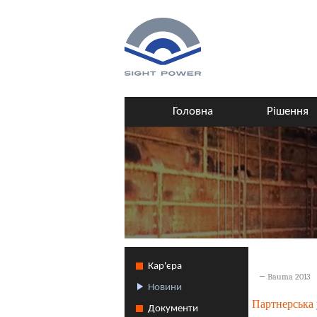
Головна
Рішення
Кар'єра
←
Bauma 2013
Новини
Партнерська 
Документи