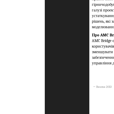
гірничодобув
галузі проек
устаткування
рішень, які 
моделюванні
Про AMC Br
AMC Bridge є
користувачів
зменшувати 
забезпеченн
управління д
←
Bauma 2013