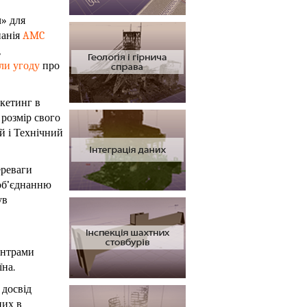
ч» для
панія
AMC
,
ли угоду
про
кетинг в
розмір свого
й і Технічний
ереваги
 об’єднанню
ув
ентрами
їна.
 досвід
них в