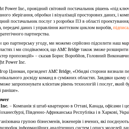
ht Power Inc., провідний світовий постачальник рішень «під клю
ного зберігання, обробки і візуалізації просторових даних, і ком
ідний постачальник послуг з розробки ПЗ в області проектування
, передачі даних і управління життєвим циклом виробів,
підписа
ратегічного партнерства.
 цю партнерську угоду, ми можемо серйозно підсилити наш мар
ластях і ми сподіваємося, що AMC Bridge також зможе розширити 
актер пропозицій» – сказав Борис Воробйов, Головний Виконавчи
ht Power Inc.
 Ігор Цинман, президент AMC Bridge, «Обидві сторони визнали п
унікального досвіду команд в суміжних областях. Завдяки цьому
може запропонувати клієнтам рівень технологій і послуг, який б
 раніше».
ower
Inc.
– Компанія зі штаб-квартирою в Оттаві, Канада, офісами і ц
оханесбурзі, Південно-Африканська Республіка і в Харкові, Укра
анізована групою бізнесменів, інженерів і вчених, які поєднують
розробок інформаційних аналітичних систем і опису моделей да