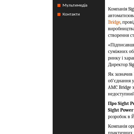
Мультимедіа
Компанія Sig
Контакти
автоматизова
Bridge
, пров
виробництва
створення ст
«Підписавши
суміжних об
ринку і хар
Директор Sig
Як зазначив
об’єднання 
AMC Bridge з
недоступний
Про Sight P
Sight Power 
розробок в Й
Компанія орг
практичних 