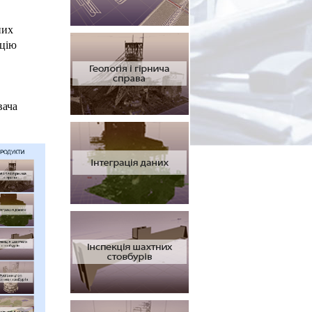
них
ацію
вача