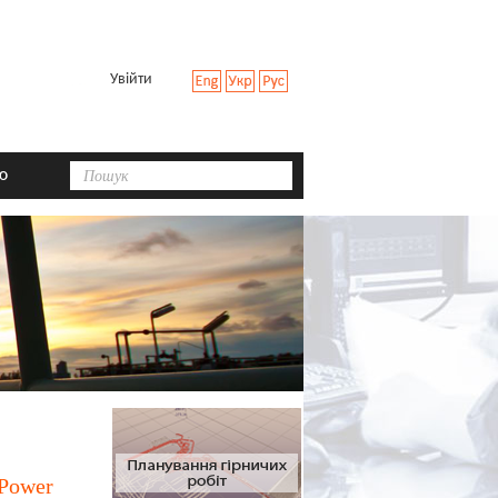
Увійти
ю
Пошук
tPower