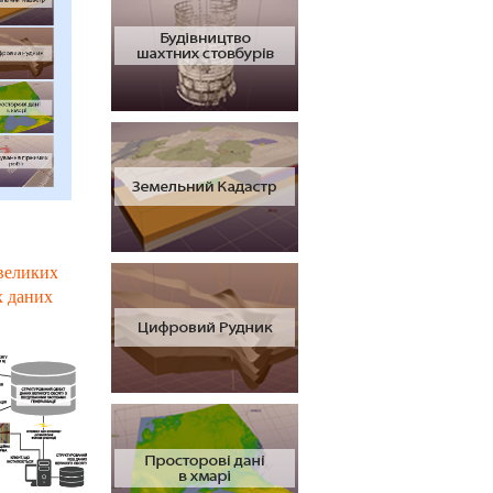
 великих
х даних