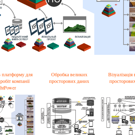
в платформу для
Обробка великих
Візуалізація
робіт компанії
просторових даних
просторови
ghtPower