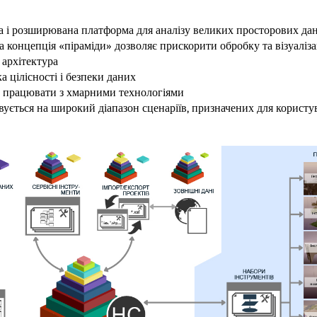
 і розширювана платформа для аналізу великих просторових да
а концепція «піраміди» дозволяє прискорити обробку та візуаліз
 архітектура
а цілісності і безпеки даних
 працювати з хмарними технологіями
ується на широкий діапазон сценаріїв, призначених для користу