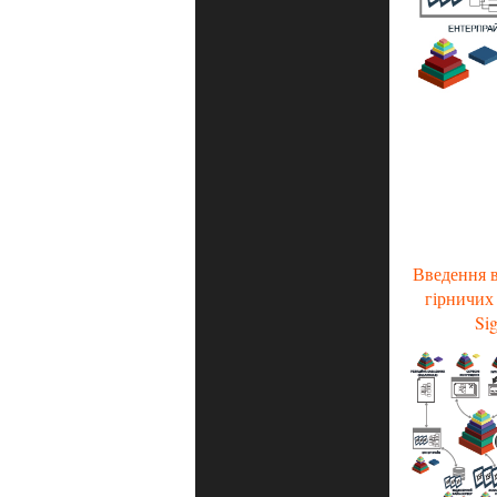
Введення 
гірничих 
Si